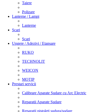
Taiere
Polizare
Lanterne / Lampi
Lanterne
Scari
Scari
Ungere / Adezivi / Etansare
RUKO
TECHNOLIT
WEICON
MOTIP
Prestari servicii
Calibrare Aparate Sudare cu Arc Electric
Reparatii Aparate Sudare
Reparatii pistoleti sudura/sudare