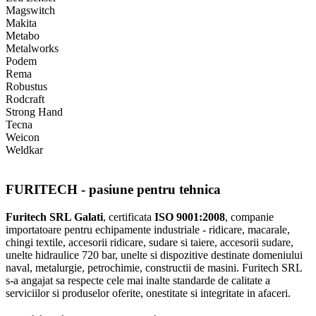
Magswitch
Makita
Metabo
Metalworks
Podem
Rema
Robustus
Rodcraft
Strong Hand
Tecna
Weicon
Weldkar
FURITECH - pasiune pentru tehnica
Furitech SRL Galati
, certificata
ISO 9001:2008
, companie
importatoare pentru echipamente industriale - ridicare, macarale,
chingi textile, accesorii ridicare, sudare si taiere, accesorii sudare,
unelte hidraulice 720 bar, unelte si dispozitive destinate domeniului
naval, metalurgie, petrochimie, constructii de masini. Furitech SRL
s-a angajat sa respecte cele mai inalte standarde de calitate a
serviciilor si produselor oferite, onestitate si integritate in afaceri.