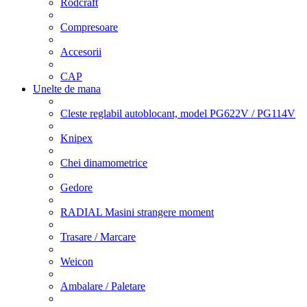
Rodcraft
Compresoare
Accesorii
CAP
Unelte de mana
Cleste reglabil autoblocant, model PG622V / PG114V
Knipex
Chei dinamometrice
Gedore
RADIAL Masini strangere moment
Trasare / Marcare
Weicon
Ambalare / Paletare