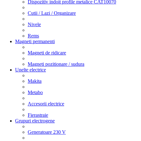
Dispozitiv indoit profile metalice CAT10070
Cutii / Lazi / Organizare
Nivele
Rems
Magneti permanenti
Magneti de ridicare
Magneti pozitionare / sudura
Unelte electrice
Makita
Metabo
Accesorii electrice
Fierastraie
Grupuri electrogene
Generatoare 230 V