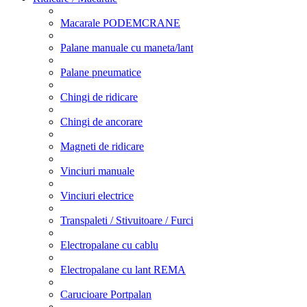
Macarale PODEMCRANE
Palane manuale cu maneta/lant
Palane pneumatice
Chingi de ridicare
Chingi de ancorare
Magneti de ridicare
Vinciuri manuale
Vinciuri electrice
Transpaleti / Stivuitoare / Furci
Electropalane cu cablu
Electropalane cu lant REMA
Carucioare Portpalan