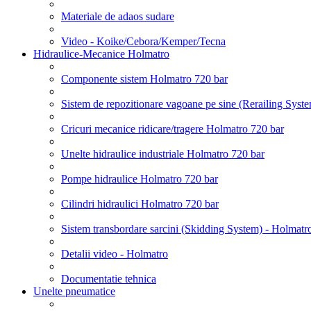
Materiale de adaos sudare
Video - Koike/Cebora/Kemper/Tecna
Hidraulice-Mecanice Holmatro
Componente sistem Holmatro 720 bar
Sistem de repozitionare vagoane pe sine (Rerailing Syst
Cricuri mecanice ridicare/tragere Holmatro 720 bar
Unelte hidraulice industriale Holmatro 720 bar
Pompe hidraulice Holmatro 720 bar
Cilindri hidraulici Holmatro 720 bar
Sistem transbordare sarcini (Skidding System) - Holmatr
Detalii video - Holmatro
Documentatie tehnica
Unelte pneumatice