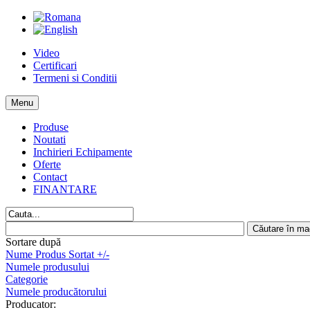
Video
Certificari
Termeni si Conditii
Menu
Produse
Noutati
Inchirieri Echipamente
Oferte
Contact
FINANTARE
Sortare după
Nume Produs Sortat +/-
Numele produsului
Categorie
Numele producătorului
Producator: