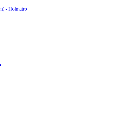
em) - Holmatro
o