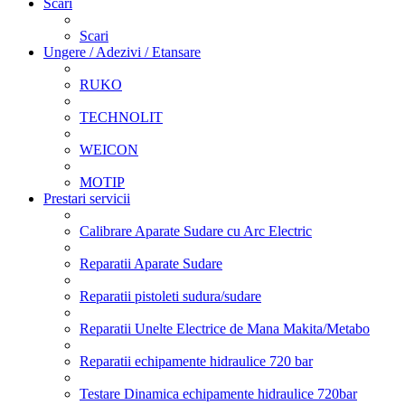
Scari
Scari
Ungere / Adezivi / Etansare
RUKO
TECHNOLIT
WEICON
MOTIP
Prestari servicii
Calibrare Aparate Sudare cu Arc Electric
Reparatii Aparate Sudare
Reparatii pistoleti sudura/sudare
Reparatii Unelte Electrice de Mana Makita/Metabo
Reparatii echipamente hidraulice 720 bar
Testare Dinamica echipamente hidraulice 720bar