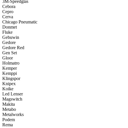
3M-Speedglas
Cebora
Cepro
Cerva
Chicago Pneumatic
Donmet
Fluke
Gebuwin
Gedore
Gedore Red
Gen Set
Gloor
Holmatro
Kemper
Kemppi
Klingspor
Knipex
Koike
Led Lenser
Magswitch
Makita
Metabo
Metalworks
Podem
Rema