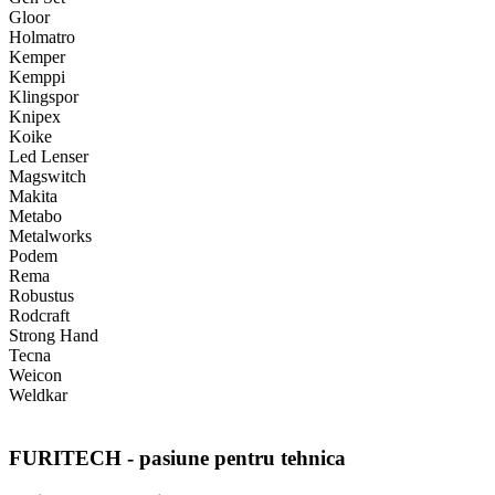
Gloor
Holmatro
Kemper
Kemppi
Klingspor
Knipex
Koike
Led Lenser
Magswitch
Makita
Metabo
Metalworks
Podem
Rema
Robustus
Rodcraft
Strong Hand
Tecna
Weicon
Weldkar
FURITECH - pasiune pentru tehnica