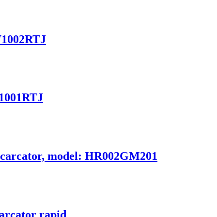
TW1002RTJ
W1001RTJ
 Incarcator, model: HR002GM201
arcator rapid