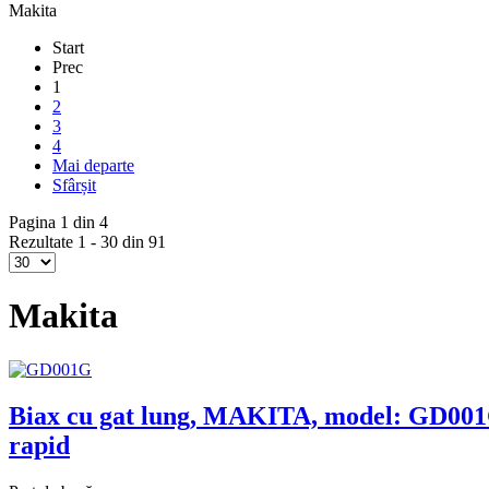
Makita
Start
Prec
1
2
3
4
Mai departe
Sfârșit
Pagina 1 din 4
Rezultate 1 - 30 din 91
Makita
Biax cu gat lung, MAKITA, model: GD00
rapid