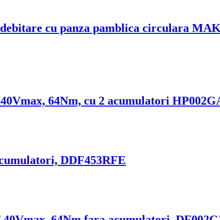
le, debitare cu panza pamblica circulara 
T 40Vmax, 64Nm, cu 2 acumulatori HP002G
u acumulatori, DDF453RFE
GT 40Vmax, 64Nm fara acumulatori, DF002