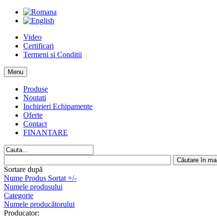
Video
Certificari
Termeni si Conditii
Menu
Produse
Noutati
Inchirieri Echipamente
Oferte
Contact
FINANTARE
Sortare după
Nume Produs Sortat +/-
Numele produsului
Categorie
Numele producătorului
Producator: