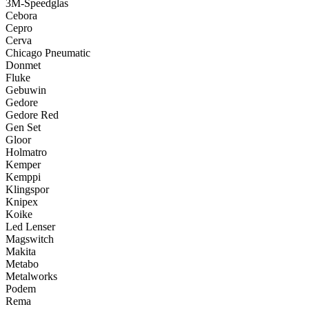
3M-Speedglas
Cebora
Cepro
Cerva
Chicago Pneumatic
Donmet
Fluke
Gebuwin
Gedore
Gedore Red
Gen Set
Gloor
Holmatro
Kemper
Kemppi
Klingspor
Knipex
Koike
Led Lenser
Magswitch
Makita
Metabo
Metalworks
Podem
Rema