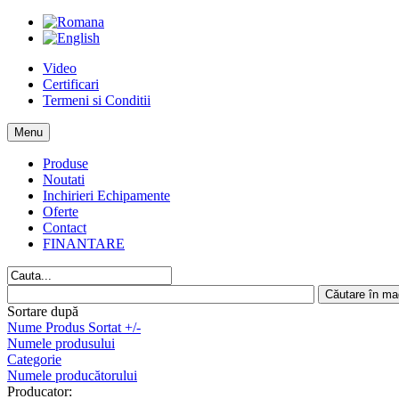
Video
Certificari
Termeni si Conditii
Menu
Produse
Noutati
Inchirieri Echipamente
Oferte
Contact
FINANTARE
Sortare după
Nume Produs Sortat +/-
Numele produsului
Categorie
Numele producătorului
Producator: