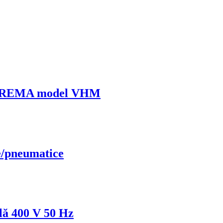
uum REMA model VHM
ce/pneumatice
clă 400 V 50 Hz