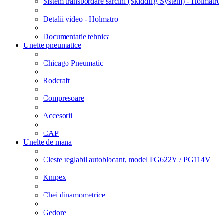
Sistem transbordare sarcini (Skidding System) - Holmatr
Detalii video - Holmatro
Documentatie tehnica
Unelte pneumatice
Chicago Pneumatic
Rodcraft
Compresoare
Accesorii
CAP
Unelte de mana
Cleste reglabil autoblocant, model PG622V / PG114V
Knipex
Chei dinamometrice
Gedore