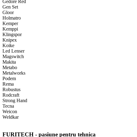
Gedore Red
Gen Set
Gloor
Holmatro
Kemper
Kemppi
Klingspor
Knipex
Koike
Led Lenser
Magswitch
Makita
Metabo
Metalworks
Podem
Rema
Robustus
Rodcraft
Strong Hand
Tecna
Weicon
Weldkar
FURITECH - pasiune pentru tehnica